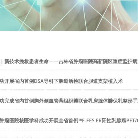
技术挽救患者生命——吉林省肿瘤医院高新院区重症监护病房成功开展DPMAS人工
功开展省内首例DSA导引下胆道活检联合胆道支架植入术
功完成省内首例胸外侧血管蒂组织瓣联合乳房腺体瓣保乳整形手
瘤医院核医学科成功开展全省首例¹⁸F-FES ER阳性乳腺癌PET