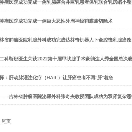
肿瘤医院成功完成一例乳腺癌合并巨乳患者保乳联合乳房缩小整
肿瘤医院成功完成一例巨大恶性外周神经鞘膜瘤切除术
林省肿瘤医院乳腺外科成功完成达芬奇机器人下全腔镜乳腺癌改
二科靳彤医生荣获2022第十届甲状腺手术豪韵达人秀全国总决
择：肝动脉灌注化疗（HAIC）让肝癌患者不再“肝”着急
——吉林省肿瘤医院泌尿外科张奇夫教授团队成功为双肾复杂恶
页
尾页