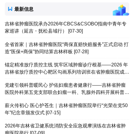
最新信息
吉林省肿瘤医院承办2026年CBCS&CSOBO指南中青年专
家巡讲（延吉・抚松县域行） [07-30]
全省首家｜吉林省肿瘤医院“商保直赔快赔服务”正式启动 打
造“医保+商保”协同结算吉林样板 [07-28]
锚定精准放疗质控主线 筑牢区域肿瘤诊疗根基——2026 年
吉林省放疗质控中心靶区勾画系列培训班在省肿瘤医院成功
举办 [07-25]
党建引领科普暖民心 护佑妇瘤患者健康行——吉林省肿瘤
医院外科第五党支部联合妇瘤一科、乳腺外四科开展科普患
教会 [07-25]
薪火传初心 医心护苍生｜吉林省肿瘤医院举行“光荣在党50
年”纪念章颁发仪式 [07-15]
2026年吉林省卫健系统消防安全应急观摩演练在吉林省肿
瘤医院举行 [07-09]